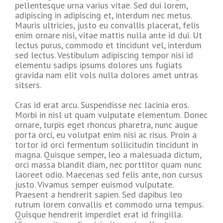
pellentesque urna varius vitae. Sed dui lorem,
adipiscing in adipiscing et, interdum nec metus.
Mauris ultricies, justo eu convallis placerat, felis
enim ornare nisi, vitae mattis nulla ante id dui. Ut
lectus purus, commodo et tincidunt vel, interdum
sed lectus. Vestibulum adipiscing tempor nisi id
elementu sadips ipsums dolores uns fugiats
gravida nam elit vols nulla dolores amet untras
sitsers.
Cras id erat arcu. Suspendisse nec lacinia eros.
Morbi in nisl ut quam vulputate elementum. Donec
ornare, turpis eget rhoncus pharetra, nunc augue
porta orci, eu volutpat enim nisi ac risus. Proin a
tortor id orci fermentum sollicitudin tincidunt in
magna. Quisque semper, leo a malesuada dictum,
orci massa blandit diam, nec porttitor quam nunc
laoreet odio. Maecenas sed felis ante, non cursus
justo. Vivamus semper euismod vulputate.
Praesent a hendrerit sapien. Sed dapibus leo
rutrum lorem convallis et commodo urna tempus.
Quisque hendrerit imperdiet erat id fringilla.