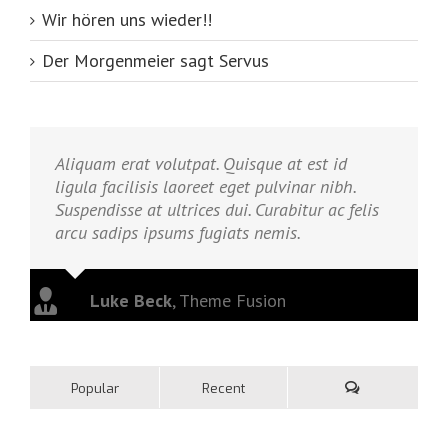
Wir hören uns wieder!!
Der Morgenmeier sagt Servus
Aliquam erat volutpat. Quisque at est id
ligula facilisis laoreet eget pulvinar nibh.
Suspendisse at ultrices dui. Curabitur ac felis
arcu sadips ipsums fugiats nemis.
Luke Beck
,
Theme Fusion
Popular
Recent