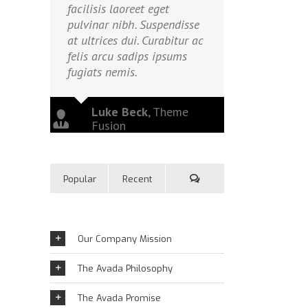
facilisis laoreet eget
pulvinar nibh. Suspendisse
at ultrices dui. Curabitur ac
felis arcu sadips ipsums
fugiats nemis.
Luke Beck
,
Theme
Fusion
Popular
Recent
Our Company Mission
The Avada Philosophy
The Avada Promise