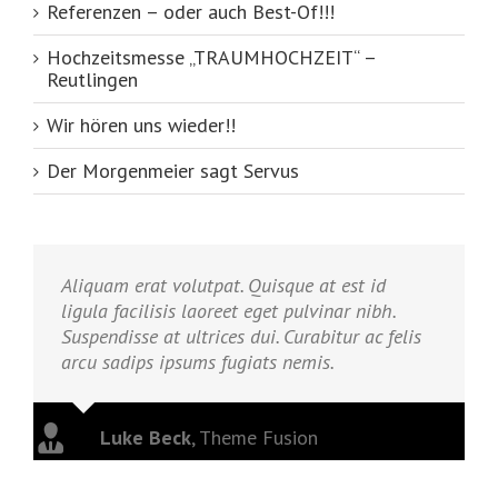
Referenzen – oder auch Best-Of!!!
Hochzeitsmesse „TRAUMHOCHZEIT“ –
Reutlingen
Wir hören uns wieder!!
Der Morgenmeier sagt Servus
Aliquam erat volutpat. Quisque at est id
ligula facilisis laoreet eget pulvinar nibh.
Suspendisse at ultrices dui. Curabitur ac felis
arcu sadips ipsums fugiats nemis.
Luke Beck
,
Theme Fusion